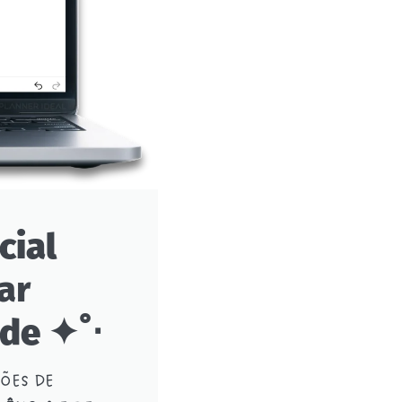
cial
ar
ade
✦˚‧
ÕES DE