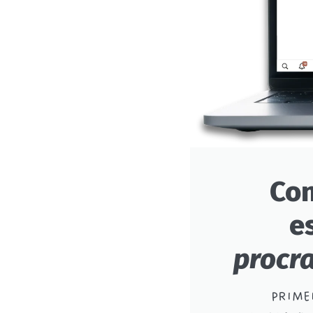
Co
e
procr
PRIME